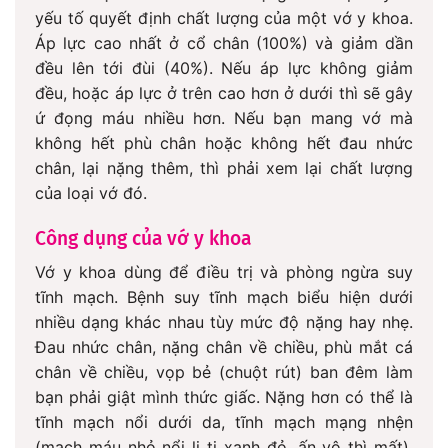
yếu tố quyết định chất lượng của một vớ y khoa.
Áp lực cao nhất ở cổ chân (100%) và giảm dần
đều lên tới đùi (40%). Nếu áp lực không giảm
đều, hoặc áp lực ở trên cao hơn ở dưới thì sẽ gây
ứ đọng máu nhiều hơn. Nếu bạn mang vớ mà
không hết phù chân hoặc không hết đau nhức
chân, lại nặng thêm, thì phải xem lại chất lượng
của loại vớ đó.
Công dụng của vớ y khoa
Vớ y khoa dùng để điều trị và phòng ngừa suy
tĩnh mạch. Bệnh suy tĩnh mạch biểu hiện dưới
nhiều dạng khác nhau tùy mức độ nặng hay nhẹ.
Đau nhức chân, nặng chân về chiều, phù mắt cá
chân về chiều, vọp bẻ (chuột rút) ban đêm làm
bạn phải giật mình thức giấc. Nặng hơn có thể là
tĩnh mạch nổi dưới da, tĩnh mạch mạng nhện
(mạch máu nhỏ nổi li ti xanh đỏ, ấn vô thì mất),