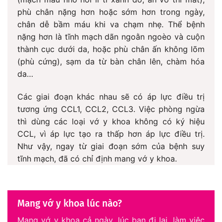
phù chân nặng hơn hoặc sớm hơn trong ngày,
chân dễ bầm máu khi va chạm nhẹ. Thể bệnh
nặng hơn là tĩnh mạch dãn ngoằn ngoèo và cuộn
thành cục dưới da, hoặc phù chân ấn không lõm
(phù cứng), sạm da từ bàn chân lên, chàm hóa
da…
Các giai đoạn khác nhau sẽ có áp lực điều trị
tương ứng CCL1, CCL2, CCL3. Việc phòng ngừa
thì dùng các loại vớ y khoa không có ký hiệu
CCL, vì áp lực tạo ra thấp hơn áp lực điều trị.
Như vậy, ngay từ giai đoạn sớm của bệnh suy
tĩnh mạch, đã có chỉ định mang vớ y khoa.
Mang vớ y khoa lúc nào?
Mang vớ y khoa cả ngày, lúc bạn đi lại, làm việc