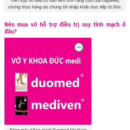
Trên hộp vớ đều có dán tem tròn răng cưa của LagiMed,
chứng thực hàng do chúng tôi nhập khẩu trực tiếp từ Đức.
Nên mua vớ hỗ trợ điều trị suy tĩnh mạch ở
đâu?
Bảng màu hồng medi Duomed Mediven