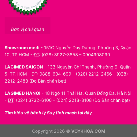
Đơn vị chủ quản
Showroom medi
- 151C Nguyễn Duy Dương, Phường 3, Quận
10, TP.HCM -
ĐT
: (028) 3927-3858 – 0904908090
LAGIMED SAIGON
- 133 Nguyễn Chí Thanh, Phường 9, Quận
5, TP.HCM -
ĐT
: 0888-604-699 – (028) 2212-2466 – (028)
2212-2488
(Đo Bàn chân bẹt)
LAGIMED HANOI
- 18 Ngõ 11 Thái Hà, Quận Đống Đa, Hà Nội
-
ĐT
: (024) 3732-6100 – (024) 2218-8108
(Đo Bàn chân bẹt)
Tìm hiểu về bệnh lý Suy tĩnh mạch tại đây.
Copyright 2026 ©
VOYKHOA.COM